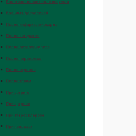
Восстановление после инсульта
Больных депрессией
После инфаркта миокарда
После катаракты
После остеохондроза
После переломов
После стресса
После травм
При артрите
При артрозе
При атеросклерозе
При неврозах