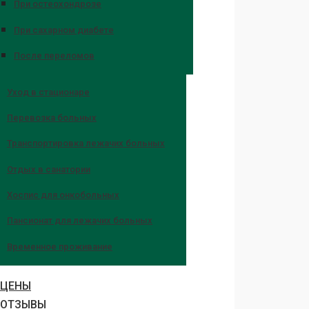
При остеохондрозе
При сахарном диабете
После переломов
Уход в стационаре
Перевозка больных
Транспортировка лежачих больных
Отдых в санатории
Хоспис для онкобольных
Пансионат для лежачих больных
Временное проживание
ЦЕНЫ
ОТЗЫВЫ