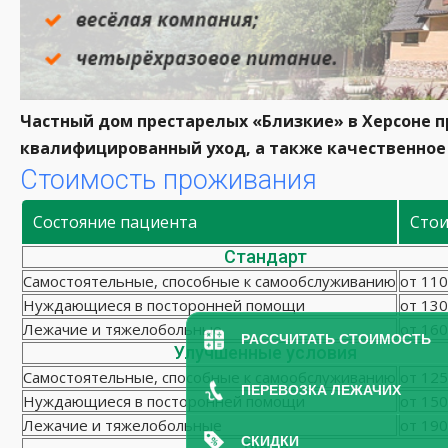
Частный дом престарелых «Близкие» в Херсоне 
квалифицированный уход, а также качественное
Стоимость проживания
Состояние пациента
Сто
Стандарт
Самостоятельные, способные к самообслуживанию
от 110
Нуждающиеся в посторонней помощи
от 130
Лежачие и тяжелобольные
от 160
РАССЧИТАТЬ СТОИМОСТЬ
Улучшенные условия
Самостоятельные, способные к самообслуживанию
от 125
ПЕРЕВОЗКА ЛЕЖАЧИХ
Нуждающиеся в посторонней помощи
от 150
Лежачие и тяжелобольные
от 190
СКИДКИ