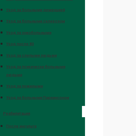
Уход за больными деменцией
Уход за больными склерозом
Уход за онкобольными
Уход после 80
Уход за слепыми людьми
Уход за психически больными
людьми
Уход за пожилыми
Уход за больными Паркинсоном
Реабилитация
После инсульта